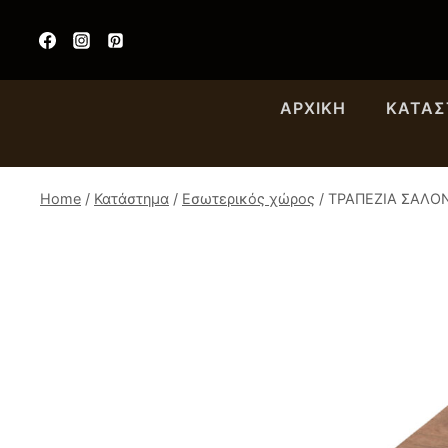
Skip
to
content
ΑΡΧΙΚΉ
ΚΑΤΆ
Home
/
Κατάστημα
/
Εσωτερικός χώρος
/
ΤΡΑΠΕΖΙA ΣΑΛΟ