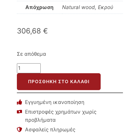
Απόχρωση
Natural wood, Εκρού
306,68
€
Σε απόθεμα
ΤΡΑΠΕΖΙA
ΣΑΛΟΝΙΟΥ
ΠΡΟΣΘΉΚΗ ΣΤΟ ΚΑΛΆΘΙ
2ΤΜΧ
GOLFER
HM9924
Εγγυημένη ικανοποίηση
ΜΕΤΑΛ.ΒΑΣΗ
Επιστροφές χρημάτων χωρίς
ΕΚΡΟΥ-
προβλήματα
ΤΕΤΡΑΓΩΝΟ
Ασφαλείς πληρωμές
TOP