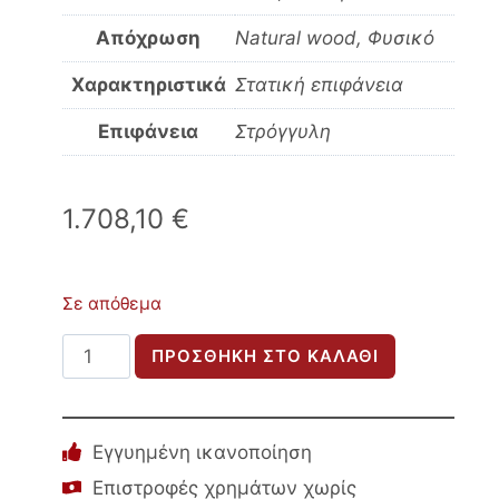
Απόχρωση
Natural wood, Φυσικό
Χαρακτηριστικά
Στατική επιφάνεια
Επιφάνεια
Στρόγγυλη
1.708,10
€
Σε απόθεμα
ΤΡΑΠΕΖΙ
ΠΡΟΣΘΉΚΗ ΣΤΟ ΚΑΛΆΘΙ
ΤΡΑΠΕΖΑΡΙΑΣ
ΣΤΡΟΓΓΥΛΟ
KATTE
Εγγυημένη ικανοποίηση
HM9559
Επιστροφές χρημάτων χωρίς
ΞΥΛΟ