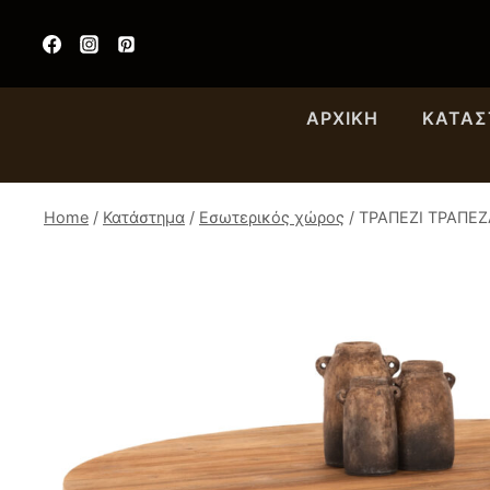
Skip
to
content
ΑΡΧΙΚΉ
ΚΑΤΆ
Home
/
Κατάστημα
/
Εσωτερικός χώρος
/
ΤΡΑΠΕΖΙ ΤΡΑΠΕΖ