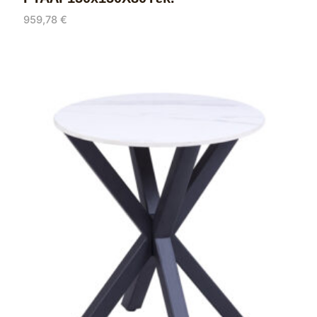
959,78
€