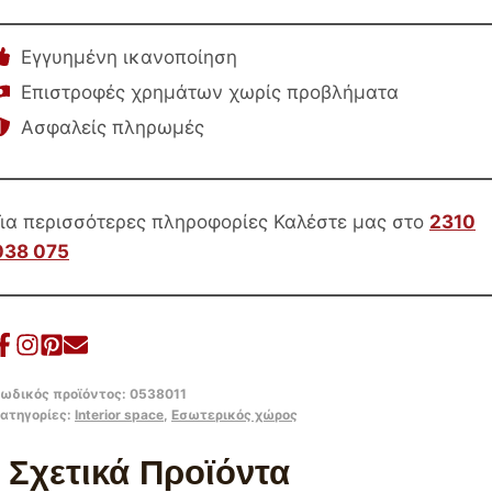
ZOD
HM9852.03
Εγγυημένη ικανοποίηση
ΠΡΑΣΙΝΟ
Επιστροφές χρημάτων χωρίς προβλήματα
ΜΑΡΜΑΡΟ
Ασφαλείς πληρωμές
ΚΕΡΑΜΙΚΟ
TOP-
ΜΑΥΡΑ
ΜΕΤΑΛ.ΠΟΔΙΑ
Για περισσότερες πληροφορίες Καλέστε μας στο
2310
Φ135×74Υεκ
038 075
ποσότητα
ωδικός προϊόντος:
0538011
ατηγορίες:
Interior space
,
Εσωτερικός χώρος
Σχετικά Προϊόντα