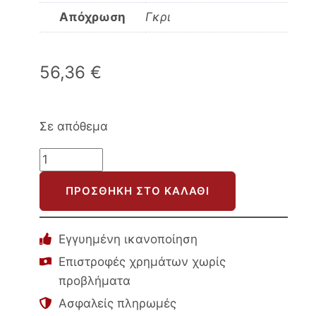
Απόχρωση
Γκρι
56,36
€
Σε απόθεμα
ΤΡΑΠΕΖΙ
ΣΑΛΟΝΙΟΥ
ΠΡΟΣΘΉΚΗ ΣΤΟ ΚΑΛΆΘΙ
TARS
HM8927.20
ΓΚΡΙ
Εγγυημένη ικανοποίηση
ΜΕ
Επιστροφές χρημάτων χωρίς
ΜΑΥΡΕΣ
προβλήματα
ΜΕΤΑΛΛΙΚΕΣ
Ασφαλείς πληρωμές
ΒΕΡΓΕΣ