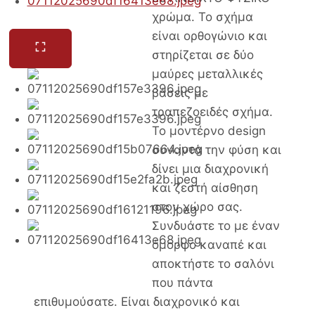
χρώμα. To σχήμα
είναι ορθογώνιο και
στηρίζεται σε δύο
μαύρες μεταλλικές
βάσεις με
τραπεζοειδές σχήμα.
Το μοντέρνο design
συναντά την φύση και
δίνει μια διαχρονική
και ζεστή αίσθηση
στον χώρο σας.
Συνδυάστε τo με έναν
όμορφο καναπέ και
αποκτήστε τo σαλόνι
που πάντα
επιθυμούσατε. Είναι διαχρονικό και