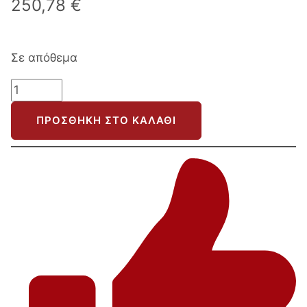
250,78
€
Σε απόθεμα
ΤΡΑΠΕΖΙ
ΣΑΛΟΝΙΟΥ
ΠΡΟΣΘΉΚΗ ΣΤΟ ΚΑΛΆΘΙ
MONTANA
HM8166.21
ΠΑΧΟΣ
4εκ.
ΞΥΛΟ
ΑΚΑΚΙΑΣ
ΑΝΟΙΧΤΟ
ΦΥΣΙΚΟ
115x65x45Yεκ
ποσότητα