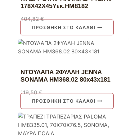
178Χ42Χ45Υεκ.HM8182
404,82
€
ΠΡΟΣΘΉΚΗ ΣΤΟ ΚΑΛΆΘΙ
ΝΤΟΥΛΑΠΑ 2ΦΥΛΛΗ JENNA
SONAMA HM368.02 80x43x181
119,50
€
ΠΡΟΣΘΉΚΗ ΣΤΟ ΚΑΛΆΘΙ