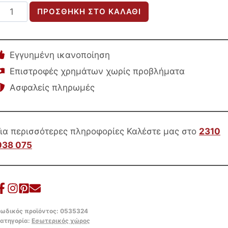
ΤΡΑΠΕΖΙ
ΠΡΟΣΘΉΚΗ ΣΤΟ ΚΑΛΆΘΙ
ΣΑΛΟΝΙΟΥ
ΣΤΡΟΓΓΥΛΟ
CRABB
Εγγυημένη ικανοποίηση
HM9701
Επιστροφές χρημάτων χωρίς προβλήματα
ΜΑΣΙΦ
Ασφαλείς πληρωμές
MANGO
ΣΚΟΥΡΟ
ΚΑΦΕ
Φ40×49,5Υεκ.
Για περισσότερες πληροφορίες Καλέστε μας στο
2310
ποσότητα
038 075
ωδικός προϊόντος:
0535324
ατηγορία:
Εσωτερικός χώρος