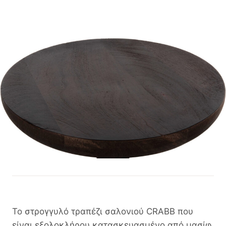
Το στρογγυλό τραπέζι σαλονιού CRABB που
είναι εξολοκλήρου κατασκευασμένο από μασίφ