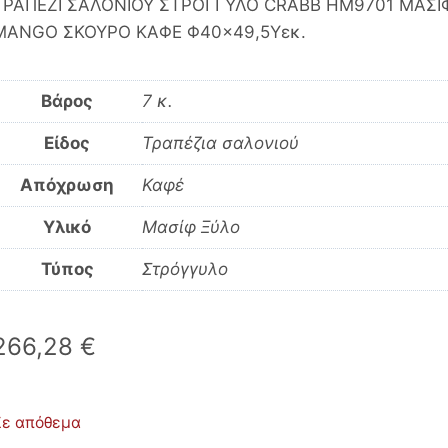
ΤΡΑΠΕΖΙ ΣΑΛΟΝΙΟΥ ΣΤΡΟΓΓΥΛΟ CRABB HM9701 ΜΑΣΙ
MANGO ΣΚΟΥΡΟ ΚΑΦΕ Φ40×49,5Υεκ.
Βάρος
7 κ.
Είδος
Τραπέζια σαλονιού
Απόχρωση
Καφέ
Υλικό
Μασίφ Ξύλο
Τύπος
Στρόγγυλο
266,28
€
Σε απόθεμα