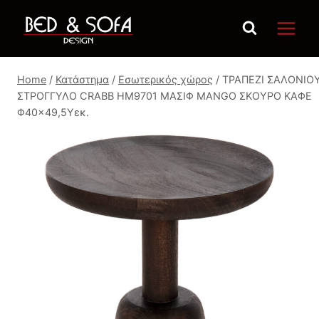
Skip
to
content
Home
/
Κατάστημα
/
Εσωτερικός χώρος
/
ΤΡΑΠΕΖΙ ΣΑΛΟΝΙΟ
ΣΤΡΟΓΓΥΛΟ CRABB HM9701 ΜΑΣΙΦ MANGO ΣΚΟΥΡΟ ΚΑΦΕ
Φ40×49,5Υεκ.