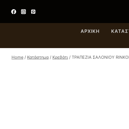
Skip
to
content
ΑΡΧΙΚΉ
ΚΑΤΆ
Home
/
Κατάστημα
/
Κρεβάτι
/
ΤΡΑΠΕΖΙΑ ΣΑΛΟΝΙΟΥ RINKO