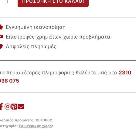
ΠΡΟΣΘΉΚΗ ΣΤΟ ΚΑΛΆΘΙ
ΜΠΑΡ
ΠΕΡΙΣΤΡΕΦΟΜΕΝΟ
DEKKER
Εγγυημένη ικανοποίηση
HM18250.02
Επιστροφές χρημάτων χωρίς προβλήματα
PLYWOOD
Ασφαλείς πληρωμές
ΜΑΥΡΟ–
ΥΦΑΣΜΑ
ΚΑΦΕ
48x54x96Υεκ.
Για περισσότερες πληροφορίες Καλέστε μας στο
2310
ποσότητα
038 075
ωδικός προϊόντος:
0610662
ατηγορία:
Εσωτερικός χώρος