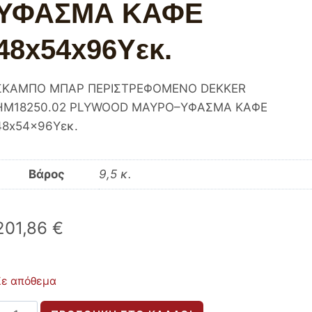
ΥΦΑΣΜΑ ΚΑΦΕ
48x54x96Υεκ.
ΣΚΑΜΠΟ ΜΠΑΡ ΠΕΡΙΣΤΡΕΦΟΜΕΝΟ DEKKER
HM18250.02 PLYWOOD ΜΑΥΡΟ–ΥΦΑΣΜΑ ΚΑΦΕ
48x54x96Υεκ.
Βάρος
9,5 κ.
201,86
€
Σε απόθεμα
ΣΚΑΜΠΟ