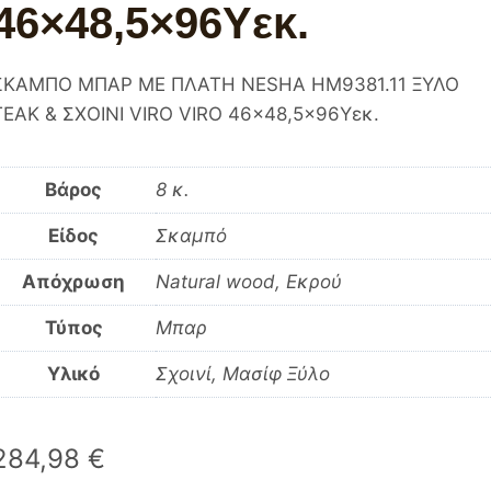
46×48,5×96Υεκ.
ΣΚΑΜΠΟ ΜΠΑΡ ΜΕ ΠΛΑΤΗ NESHA HM9381.11 ΞΥΛΟ
ΤΕΑΚ & ΣΧΟΙΝΙ VIRO VIRO 46×48,5×96Υεκ.
Βάρος
8 κ.
Είδος
Σκαμπό
Απόχρωση
Natural wood, Εκρού
Τύπος
Μπαρ
Υλικό
Σχοινί, Μασίφ Ξύλο
284,98
€