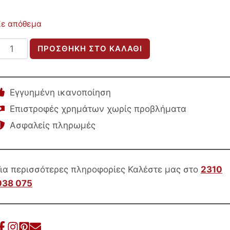
Σε απόθεμα
ΣΚΑΜΠΟ
ΠΡΟΣΘΉΚΗ ΣΤΟ ΚΑΛΆΘΙ
ΜΠΑΡ
ΜΕ
ΠΛΑΤΗ
Εγγυημένη ικανοποίηση
NESHA
Επιστροφές χρημάτων χωρίς προβλήματα
HM9381.11
Ασφαλείς πληρωμές
ΞΥΛΟ
ΤΕΑΚ
&
ΣΧΟΙΝΙ
Για περισσότερες πληροφορίες Καλέστε μας στο
2310
VIRO
038 075
VIRO
46×48,5×96Υεκ.
ποσότητα