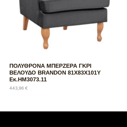
ΠΟΛΥΘΡΟΝΑ ΜΠΕΡΖΕΡΑ ΓΚΡΙ
ΒΕΛΟΥΔΟ BRANDON 81Χ83Χ101Υ
Εκ.HM3073.11
443,96
€