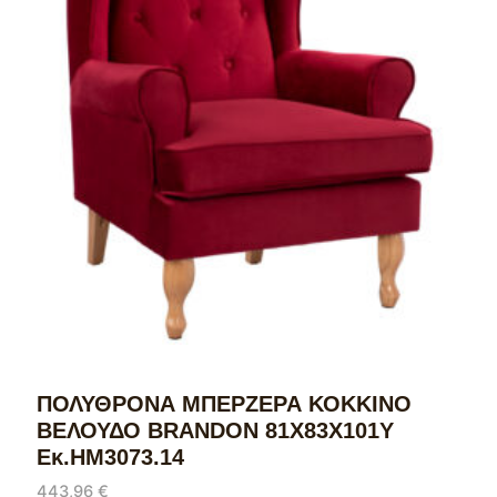
ΠΟΛΥΘΡΟΝΑ ΜΠΕΡΖΕΡΑ ΚΟΚΚΙΝΟ
ΒΕΛΟΥΔΟ BRANDON 81Χ83Χ101Υ
Εκ.HM3073.14
443,96
€