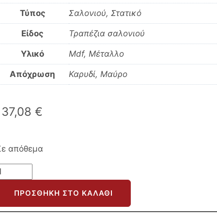
Τύπος
Σαλονιού, Στατικό
Είδος
Τραπέζια σαλονιού
Υλικό
Mdf, Μέταλλο
Απόχρωση
Καρυδί, Μαύρο
137,08
€
Σε απόθεμα
ΣΕΤ
2ΤΜΧ
ΠΡΟΣΘΉΚΗ ΣΤΟ ΚΑΛΆΘΙ
ΤΡΑΠΕΖΙΑ
ΣΑΛΟΝΙΟΥ