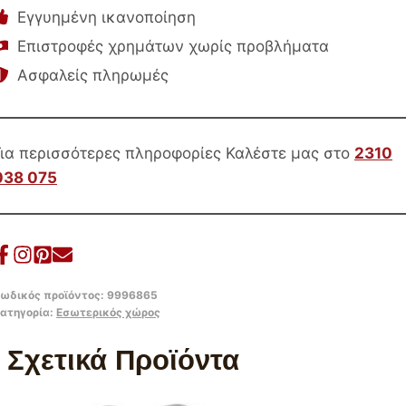
RONDA
Εγγυημένη ικανοποίηση
HM21089.03
Επιστροφές χρημάτων χωρίς προβλήματα
MDF
Ασφαλείς πληρωμές
ΣΕ
ΚΑΡΥΔΙ
ΧΡΩΜΑ
Για περισσότερες πληροφορίες Καλέστε μας στο
2310
Φ80εκ
038 075
&
Φ50εκ
ποσότητα
ωδικός προϊόντος:
9996865
ατηγορία:
Εσωτερικός χώρος
Σχετικά Προϊόντα