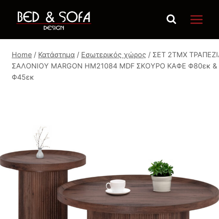
Skip
to
content
Home
/
Κατάστημα
/
Εσωτερικός χώρος
/
ΣΕΤ 2ΤΜΧ ΤΡΑΠΕΖΙ
ΣΑΛΟΝΙΟΥ MARGON HM21084 MDF ΣΚΟΥΡΟ ΚΑΦΕ Φ80εκ &
Φ45εκ