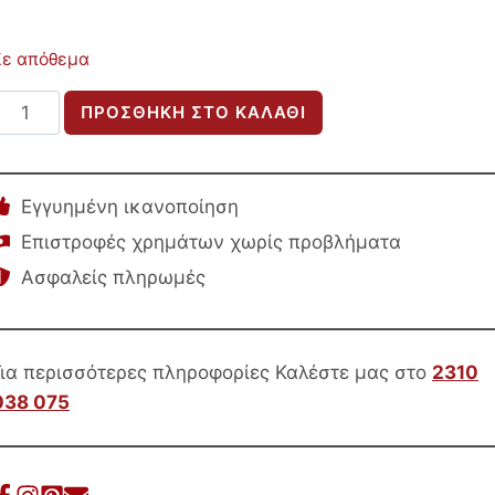
Σε απόθεμα
ΣΕΤ
ΠΡΟΣΘΉΚΗ ΣΤΟ ΚΑΛΆΘΙ
2ΤΜΧ
ΤΡΑΠΕΖΙΑ
ΣΑΛΟΝΙΟΥ
Εγγυημένη ικανοποίηση
MARGON
Επιστροφές χρημάτων χωρίς προβλήματα
HM21084
Ασφαλείς πληρωμές
MDF
ΣΚΟΥΡΟ
ΚΑΦΕ
Φ80εκ
Για περισσότερες πληροφορίες Καλέστε μας στο
2310
&
038 075
Φ45εκ
ποσότητα