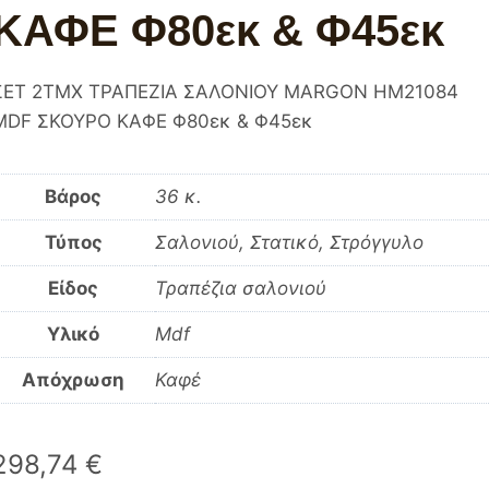
ΚΑΦΕ Φ80εκ & Φ45εκ
ΣΕΤ 2ΤΜΧ ΤΡΑΠΕΖΙΑ ΣΑΛΟΝΙΟΥ MARGON HM21084
MDF ΣΚΟΥΡΟ ΚΑΦΕ Φ80εκ & Φ45εκ
Βάρος
36 κ.
Τύπος
Σαλονιού, Στατικό, Στρόγγυλο
Είδος
Τραπέζια σαλονιού
Υλικό
Mdf
Απόχρωση
Καφέ
298,74
€