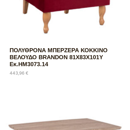
ΠΟΛΥΘΡΟΝΑ ΜΠΕΡΖΕΡΑ ΚΟΚΚΙΝΟ
ΒΕΛΟΥΔΟ BRANDON 81Χ83Χ101Υ
Εκ.HM3073.14
443,96
€