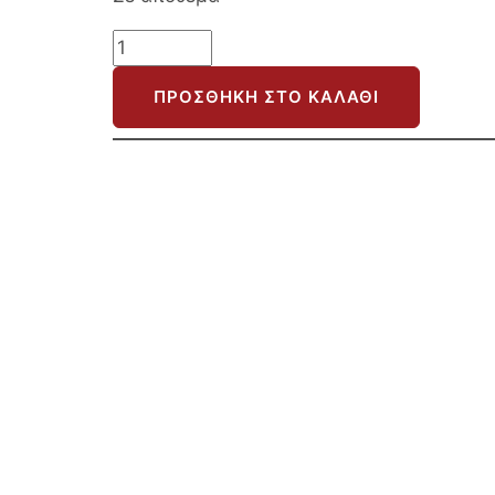
ΠΟΛΥΘΡΟΝΑ
TRUDI
ΠΡΟΣΘΉΚΗ ΣΤΟ ΚΑΛΆΘΙ
HM8639.27
ΑΠΟ
ΜΠΟΥΚΛΕ
ΦΥΣΤΙΚΙ
ΜΕ
ΑΣΗΜΙ
ΜΕΤΑΛΛΙΚΟ
ΣΚΕΛΕΤΟ
84x79x76Υ
εκ.
ποσότητα