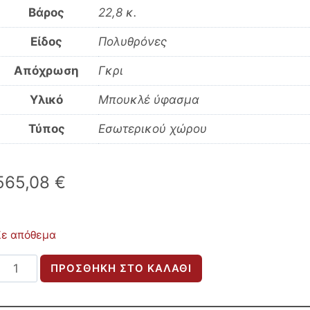
Βάρος
22,8 κ.
Είδος
Πολυθρόνες
Απόχρωση
Γκρι
Υλικό
Μπουκλέ ύφασμα
Τύπος
Εσωτερικού χώρου
565,08
€
Σε απόθεμα
ΠΟΛΥΘΡΟΝΑ
ΠΡΟΣΘΉΚΗ ΣΤΟ ΚΑΛΆΘΙ
CRUSHER
HM9681.01