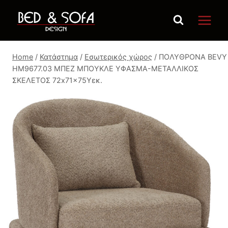
Skip
to
content
Home
/
Κατάστημα
/
Εσωτερικός χώρος
/
ΠΟΛΥΘΡΟΝΑ BEVY
HM9677.03 ΜΠΕΖ ΜΠΟΥΚΛΕ ΥΦΑΣΜΑ-ΜΕΤΑΛΛΙΚΟΣ
ΣΚΕΛΕΤΟΣ 72x71x75Υεκ.