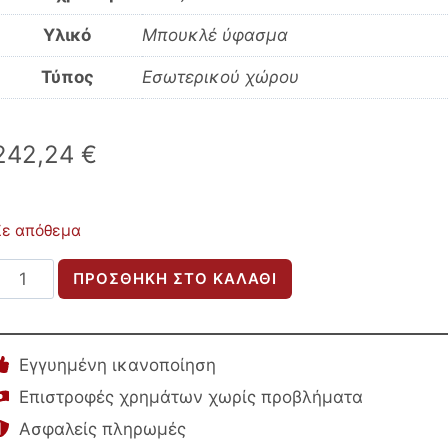
Υλικό
Μπουκλέ ύφασμα
Τύπος
Εσωτερικού χώρου
242,24
€
Σε απόθεμα
ΠΟΛΥΘΡΟΝΑ
ΠΡΟΣΘΉΚΗ ΣΤΟ ΚΑΛΆΘΙ
BEVY
HM9677.03
ΜΠΕΖ
Εγγυημένη ικανοποίηση
ΜΠΟΥΚΛΕ
Επιστροφές χρημάτων χωρίς προβλήματα
ΥΦΑΣΜΑ-
Ασφαλείς πληρωμές
ΜΕΤΑΛΛΙΚΟΣ