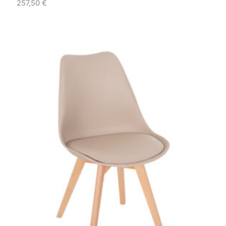
257,50
€