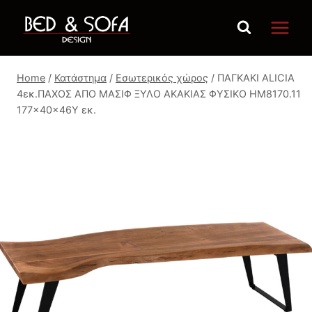
Skip
to
content
Home
/
Κατάστημα
/
Εσωτερικός χώρος
/
ΠΑΓΚΑΚΙ ALICIA
4εκ.ΠΑΧΟΣ ΑΠΟ ΜΑΣΙΦ ΞΥΛΟ ΑΚΑΚΙΑΣ ΦΥΣΙΚΟ HM8170.11
177x40x46Y εκ.