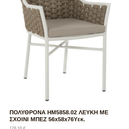
ΠΟΛΥΘΡΟΝΑ HM5858.02 ΛΕΥΚΗ ΜΕ
ΣΧΟΙΝΙ ΜΠΕΖ 56x58x76Yεκ.
178,18
€