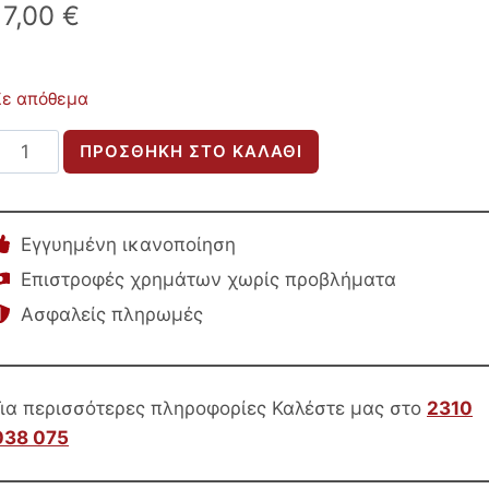
17,00
€
Σε απόθεμα
ΜΑΞΙΛΑΡΙ
ΠΡΟΣΘΉΚΗ ΣΤΟ ΚΑΛΆΘΙ
ΚΑΡΕΚΛΑΣ
BOGI
HM6240
Εγγυημένη ικανοποίηση
TEXTILENE
Επιστροφές χρημάτων χωρίς προβλήματα
ΣΕ
Ασφαλείς πληρωμές
ΜΑΥΡΟ
ΧΡΩΜΑ–
43x41x3.5(πάχος)εκ.
ποσότητα
Για περισσότερες πληροφορίες Καλέστε μας στο
2310
038 075