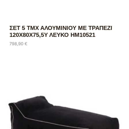
ΣΕΤ 5 ΤΜΧ ΑΛΟΥΜΙΝΙΟΥ ΜΕ ΤΡΑΠΕΖΙ
120Χ80Χ75,5Υ ΛΕΥΚΟ HM10521
798,90
€