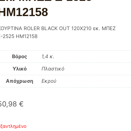
HM12158
ΚΟΥΡΤΙΝΑ ROLER BLACK OUT 120Χ210 εκ. ΜΠΕΖ
Ε-2525 HM12158
Βάρος
1,4 κ.
Υλικό
Πλαστικό
Απόχρωση
Εκρού
50,98
€
Εξαντλημένο