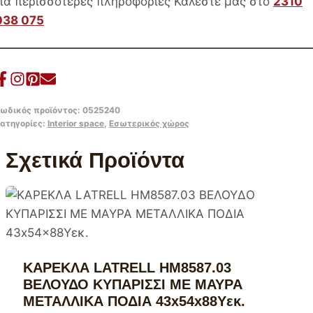
45X56X81Υ
Για περισσότερες πληροφορίες Καλέστε μας στο
2310
κ.
038 075
ποσότητα
ωδικός προϊόντος:
0525240
ατηγορίες:
Interior space
,
Εσωτερικός χώρος
Σχετικά Προϊόντα
ΚΑΡΕΚΛΑ LATRELL HM8587.03
ΒΕΛΟΥΔΟ ΚΥΠΑΡΙΣΣΙ ΜΕ ΜΑΥΡΑ
ΜΕΤΑΛΛΙΚΑ ΠΟΔΙΑ 43x54x88Υεκ.