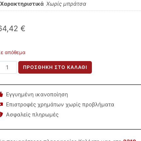
Χαρακτηριστικά
Χωρίς μπράτσα
64,42
€
Σε απόθεμα
ΚΑΡΕΚΛΑ
ΠΡΟΣΘΉΚΗ ΣΤΟ ΚΑΛΆΘΙ
LUCILLE
HM8552.03
ΑΠΟ
Εγγυημένη ικανοποίηση
ΒΕΛΟΥΔΟ
Επιστροφές χρημάτων χωρίς προβλήματα
ΚΥΠΑΡΙΣΣΙ
Ασφαλείς πληρωμές
ΜΕ
ΜΕΤΑΛΛΙΚΟ
ΣΚΕΛΕΤΟ