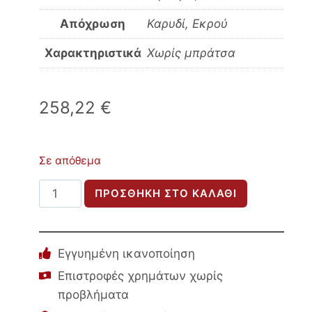
Απόχρωση
Καρυδί, Εκρού
Χαρακτηριστικά
Χωρίς μπράτσα
258,22
€
Σε απόθεμα
ΚΑΡΕΚΛΑ
ΠΡΟΣΘΉΚΗ ΣΤΟ ΚΑΛΆΘΙ
ΤΡΑΠΕΖΑΡΙΑΣ
RAMMER
HM9744.02
Εγγυημένη ικανοποίηση
RUBBERWOOD
Επιστροφές χρημάτων χωρίς
ΣΕ
προβλήματα
ΚΑΡΥΔΙ-