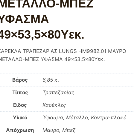
ΜΕΤΑΛΛΟ-ΜΠΕΖ
ΥΦΑΣΜΑ
49×53,5×80Υεκ.
ΚΑΡΕΚΛΑ ΤΡΑΠΕΖΑΡΙΑΣ LUNGS HM9982.01 ΜΑΥΡΟ
ΜΕΤΑΛΛΟ-ΜΠΕΖ ΥΦΑΣΜΑ 49×53,5×80Υεκ.
Βάρος
6,85 κ.
Τύπος
Τραπεζαρίας
Είδος
Καρέκλες
Υλικό
Ύφασμα, Μέταλλο, Κοντρα-πλακέ
Απόχρωση
Μαύρο, Μπεζ