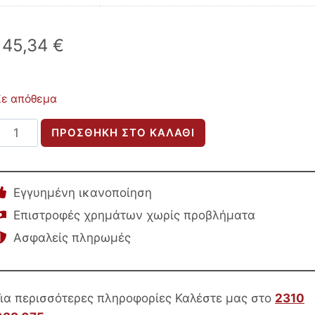
145,34
€
Σε απόθεμα
ΚΑΡΕΚΛΑ
ΠΡΟΣΘΉΚΗ ΣΤΟ ΚΑΛΆΘΙ
ΤΡΑΠΕΖΑΡΙΑΣ
LUNGS
HM9982.01
Εγγυημένη ικανοποίηση
ΜΑΥΡΟ
Επιστροφές χρημάτων χωρίς προβλήματα
ΜΕΤΑΛΛΟ-
Ασφαλείς πληρωμές
ΜΠΕΖ
ΥΦΑΣΜΑ
49×53,5×80Υεκ.
ποσότητα
Για περισσότερες πληροφορίες Καλέστε μας στο
2310