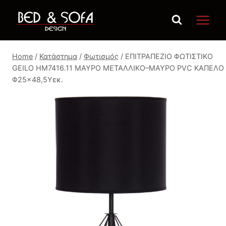
Skip
to
content
Home
/
Κατάστημα
/
Φωτισμός
/
ΕΠΙΤΡΑΠΕΖΙΟ ΦΩΤΙΣΤΙΚΟ
GEILO HM7416.11 ΜΑΥΡΟ ΜΕΤΑΛΛΙΚΟ–ΜΑΥΡΟ PVC ΚΑΠΕΛΟ
Φ25×48,5Υεκ.