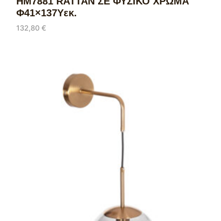
HM7881 RATTAN ΣΕ ΦΥΣΙΚΟ ΧΡΩΜΑ
Φ41×137Υεκ.
132,80
€