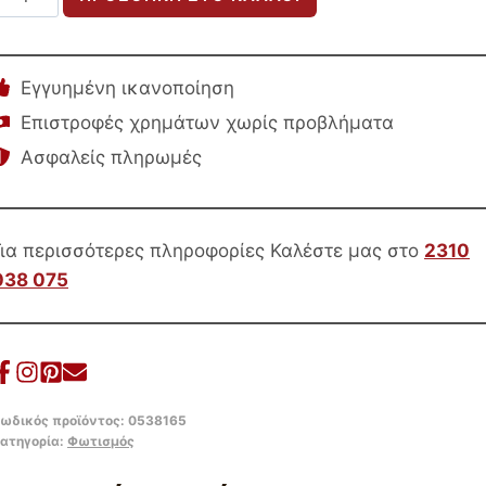
ΦΩΤΙΣΤΙΚΟ
GEILO
HM7416.11
Εγγυημένη ικανοποίηση
ΜΑΥΡΟ
Επιστροφές χρημάτων χωρίς προβλήματα
ΜΕΤΑΛΛΙΚΟ–
Ασφαλείς πληρωμές
ΜΑΥΡΟ
PVC
ΚΑΠΕΛΟ
Φ25×48,5Υεκ.
Για περισσότερες πληροφορίες Καλέστε μας στο
2310
ποσότητα
038 075
ωδικός προϊόντος:
0538165
ατηγορία:
Φωτισμός