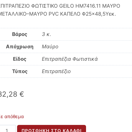
ΕΠΙΤΡΑΠΕΖΙΟ ΦΩΤΙΣΤΙΚΟ GEILO HM7416.11 ΜΑΥΡΟ
ΜΕΤΑΛΛΙΚΟ–ΜΑΥΡΟ PVC ΚΑΠΕΛΟ Φ25×48,5Υεκ.
Βάρος
3 κ.
Απόχρωση
Μαύρο
Είδος
Επιτραπέζια Φωτιστικά
Τύπος
Επιτραπέζιο
32,28
€
Σε απόθεμα
ΕΠΙΤΡΑΠΕΖΙΟ
ΠΡΟΣΘΉΚΗ ΣΤΟ ΚΑΛΆΘΙ