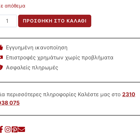
Σε απόθεμα
ΒΟΗΘΗΤΙΚΟ
ΠΡΟΣΘΉΚΗ ΣΤΟ ΚΑΛΆΘΙ
ΤΡΑΠΕΖΑΚΙ
ΣΤΡΟΓΓΥΛΟ
HM9473.02
Εγγυημένη ικανοποίηση
MDF
Επιστροφές χρημάτων χωρίς προβλήματα
ΜΕ
Ασφαλείς πληρωμές
ΚΑΠΛΑΜΑ
ΑΠΟ
ΞΥΛΟ
ΚΑΡΥΔΙΑΣ
Για περισσότερες πληροφορίες Καλέστε μας στο
2310
Φ50x55Yεκ.
038 075
ποσότητα