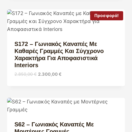
Προσφορά!
S172 – Γωνιακός Καναπές Με
Καθαρές Γραμμές Και Σύγχρονο
Χαρακτήρα Για Αποφασιστικά
Interiors
Original
Η
2.850,00
€
2.300,00
€
price
τρέχουσα
was:
τιμή
2.850,00 €.
είναι:
2.300,00 €.
S62 – Γωνιακός Καναπές Με
Μοντέρνες Γραμμές