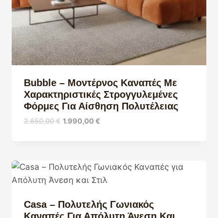
Bubble – Μοντέρνος Καναπές Με
Χαρακτηριστικές Στρογγυλεμένες
Φόρμες Για Αίσθηση Πολυτέλειας
Original
Η
2.650,00
€
1.990,00
€
price
τρέχουσα
was:
τιμή
2.650,00 €.
είναι:
1.990,00 €.
Casa – Πολυτελής Γωνιακός
Καναπές Για Απόλυτη Άνεση Και