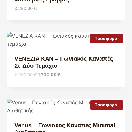
3.250,00
€
Προσφορά!
VENEZIA KAN – Γωνιακός Καναπές
Σε Δύο Τεμάχια
Original
Η
2.200,00
€
1.790,00
€
price
τρέχουσα
was:
τιμή
2.200,00 €.
είναι:
1.790,00 €.
Προσφορά!
Venus – Γωνιακός Καναπές Minimal