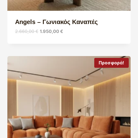
Angels – Γωνιακός Καναπές
Original
Η
2.660,00
€
1.950,00
€
price
τρέχουσα
was:
τιμή
2.660,00 €.
είναι:
1.950,00 €.
Προσφορά!