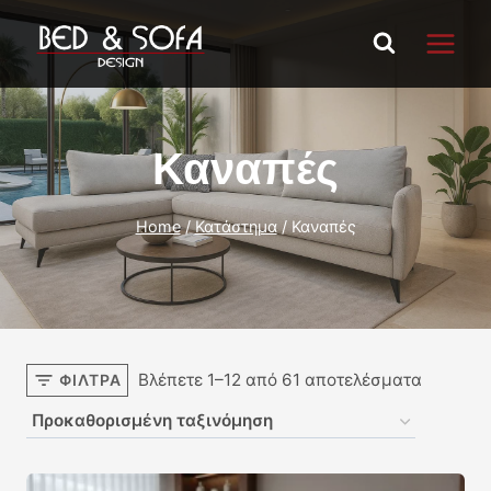
Skip
to
content
Καναπές
Home
/
Κατάστημα
/
Καναπές
Βλέπετε 1–12 από 61 αποτελέσματα
ΦΊΛΤΡΑ