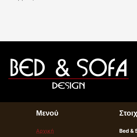
Μενού
Στοι
Αρχική
Bed & 