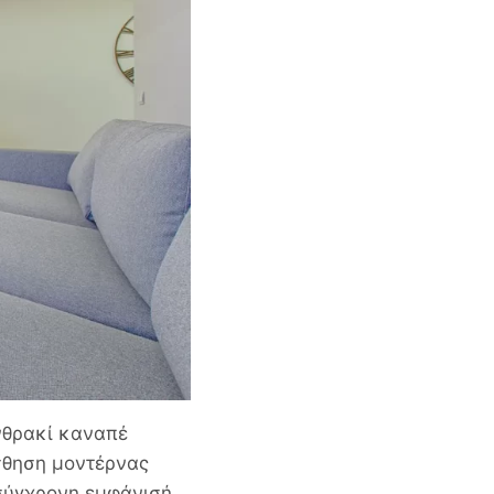
ανθρακί καναπέ
σθηση μοντέρνας
 σύγχρονη εμφάνισή