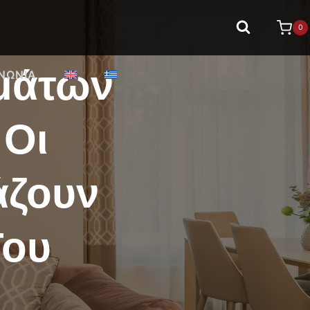
0
μάτων
ΙΝΩΝΊΑ
 Οι
άζουν
Του