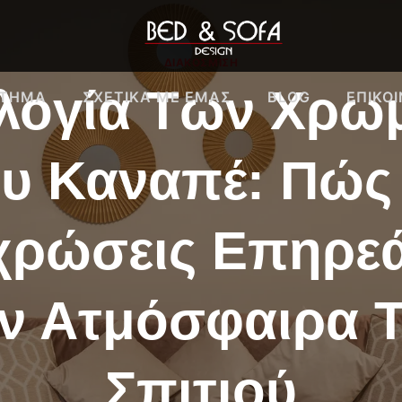
ΔΙΑΚΌΣΜΙΣΗ
λογία Των Χρω
ΣΤΗΜΑ
ΣΧΕΤΙΚΆ ΜΕ ΕΜΑΣ
BLOG
ΕΠΙΚΟ
υ Καναπέ: Πώς
ρώσεις Επηρε
ν Ατμόσφαιρα 
Σπιτιού